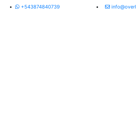
+543874840739
info@over